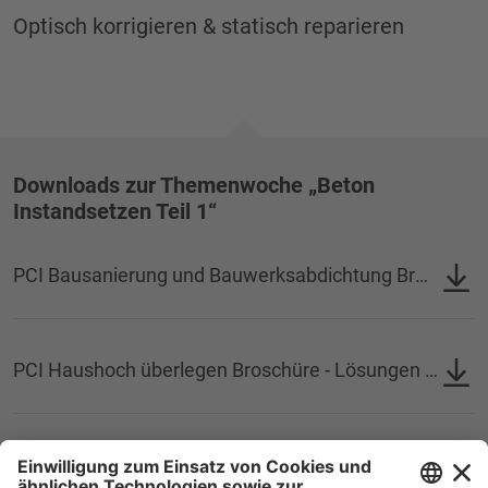
Optisch korrigieren & statisch reparieren
Downloads zur Themenwoche „Beton
Instandsetzen Teil 1“
PCI Bausanierung und Bauwerksabdichtung Broschüre
PCI Haushoch überlegen Broschüre - Lösungen für Betonreparatur und Oberflächenschutz
Präsentation PCI-Themenwoche "Beton instandsetzen" - Analysieren und vorbereiten